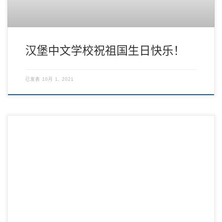
汉堡中文学校祝祖国生日快乐！
已发表
10月 1, 2021
2021年8月21日，汉堡中文学校举办的“讲述古台的故事，感受人与
天的对话”线上公开课如期举行。活动 […]