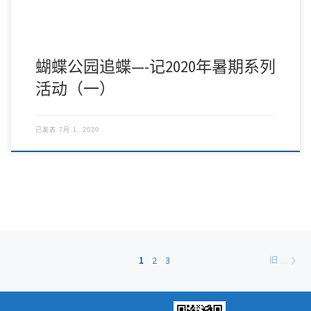
蝴蝶公园追蝶—-记2020年暑期系列
活动（一）
已发表
7月 1, 2020
文章导航
旧
1
2
3
旧文章