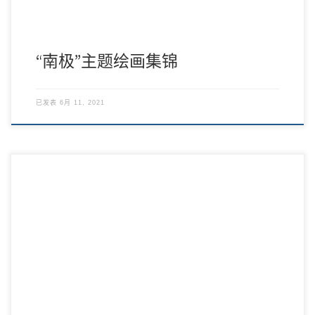
“南极”主题绘画集锦
已发表
6月 11, 2021
5月，枝头吐绿，鲜花盛开，新的美好随着日月轮回大地，新的希
望随着春光飘向心迹。虽然疫情仍在嚣张肆虐， […]