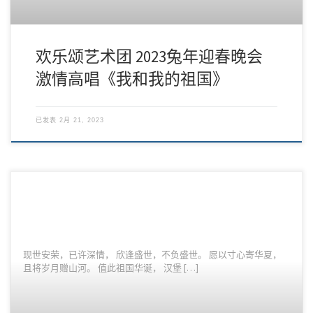
欢乐颂艺术团 2023兔年迎春晚会
激情高唱《我和我的祖国》
已发表
2月 21, 2023
现世安荣，已许深情， 欣逢盛世，不负盛世。 愿以寸心寄华夏，
且将岁月赠山河。 值此祖国华诞， 汉堡 […]