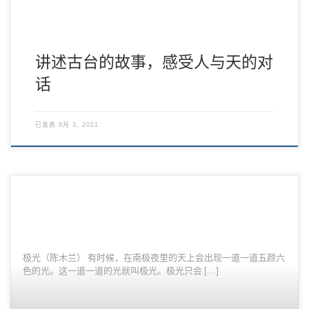
讲述古台的故事，感受人与天的对
话
已发表
9月 3, 2021
极光（陈木兰） 有时候，在南极夜里的天上会出现一道一道五颜六
色的光。这一道一道的光就叫极光。极光只会 […]