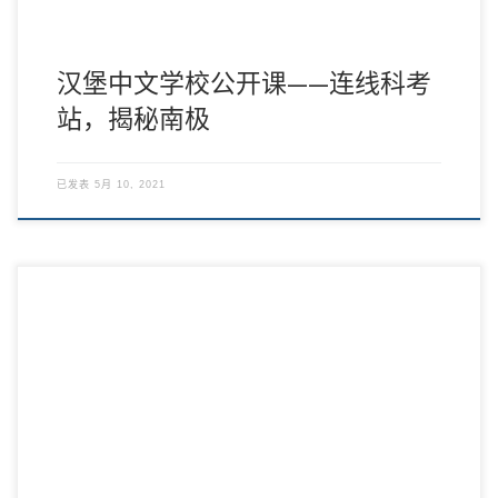
汉堡中文学校公开课——连线科考
站，揭秘南极
已发表
5月 10, 2021
6月底的汉堡，一天比一天热，28度左右的高温持续了两三个星
期，草晒黄了，花晒蔫了，为防疫而闷在家里的 […]