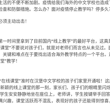
生活的不便不断加剧。疫情给我们海外的中文学校也造成
检查和防御措施。怎么办？面对疫情停止教学吗？停多久
必须主动出击！
第一时间里拿到了目前国内
“
线上教学
”
的最好平台，这真
线课堂
”
不要说对孩子们，就是对老师们而言也从未见过。
，关键和难点在于要找出适合海外教学特点的一个平台。
课堂
”
教学！
“
在线课堂
”
准时在汉堡中文学校的孩子们家里开通啦！这
、新颖的线上课堂的那一刻，家长们、孩子们的眼睛里闪
学生安安静静地坐在座位上，老师讲，学生按键举手回
满兴趣，课堂活跃而不混乱，表现好的孩子还能得到惊喜