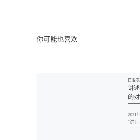
你可能也喜欢
已发
讲述
的对
202
“讲 […