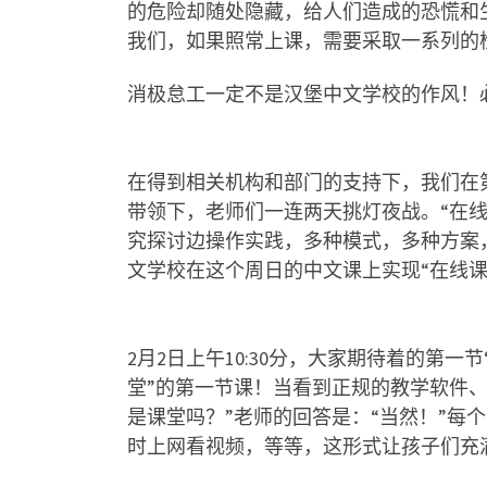
的危险却随处隐藏，给人们造成的恐慌和
我们，如果照常上课，需要采取一系列的
消极怠工一定不是汉堡中文学校的作风！
在得到相关机构和部门的支持下，我们在
带领下，老师们一连两天挑灯夜战。
“
在
究探讨边操作实践，多种模式，多种方案
文学校在这个周日的中文课上实现
“
在线
2
月
2
日上午
10:30
分，大家期待着的第一节
堂
”
的第一节课！当看到正规的教学软件
是课堂吗？
”
老师的回答是：
“
当然！
”
每个
时上网看视频，等等，这形式让孩子们充