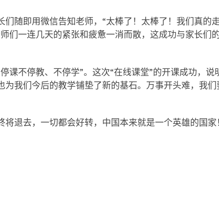
长们随即用微信告知老师，
“
太棒了！太棒了！我们真的
老师们一连几天的紧张和疲惫一消而散，这成功与家长们
“
停课不停教、不停学
”
。这次
“
在线课堂
”
的开课成功，说
也为我们今后的教学铺垫了新的基石。万事开头难，我们
终将退去，一切都会好转，中国本来就是一个英雄的国家